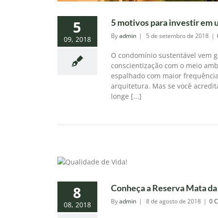
5 motivos para investir em
5
By
admin
|
5 de setembro de 2018
|
09, 2018
O condomínio sustentável vem g
conscientização com o meio ambi
espalhado com maior frequência
arquitetura. Mas se você acredi
longe [...]
Conheça a Reserva Mata da
8
By
admin
|
8 de agosto de 2018
|
0 
08, 2018