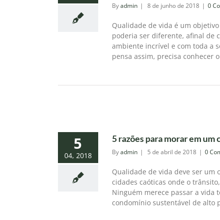
By
admin
|
8 de junho de 2018
|
0 C
Qualidade de vida é um objetiv
poderia ser diferente, afinal d
ambiente incrível e com toda a
pensa assim, precisa conhecer o 
5 razões para morar em um 
5
By
admin
|
5 de abril de 2018
|
0 Co
04, 2018
Qualidade de vida deve ser um o
cidades caóticas onde o trânsito
Ninguém merece passar a vida t
condomínio sustentável de alto p