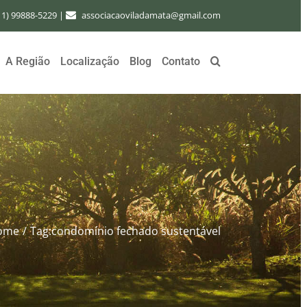
11) 99888-5229
|
associacaoviladamata@gmail.com
A Região
Localização
Blog
Contato
ome
/
Tag:
condomínio fechado sustentável