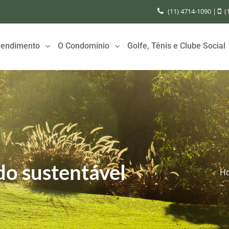
(11) 4714-1090
|
(
endimento
O Condomínio
Golfe, Tênis e Clube Social
o sustentável
H