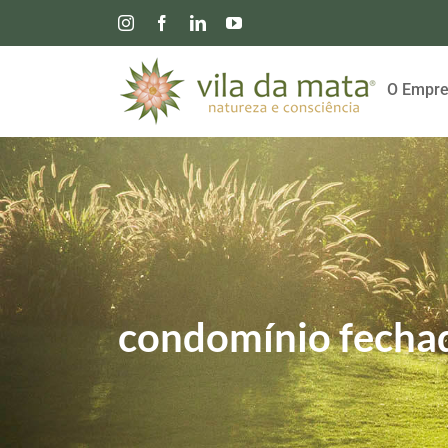
Instagram
Facebook
Linkedin
YouTube
O Empre
condomínio fechad