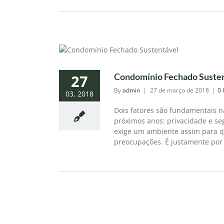
Condomínio Fechado Sustent
27
By
admin
|
27 de março de 2018
|
0
03, 2018
Dois fatores são fundamentais na
próximos anos: privacidade e s
exige um ambiente assim para qu
preocupações. É justamente por i