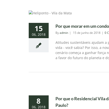
Por que morar em um condom
15
By
admin
|
15 de junho de 2018
|
0 
06, 2018
Atitudes sustentáveis ajudam a
vida - você sabia? Por isso, a n
cenário começa a ganhar força n
a favor do futuro do planeta e do
Por que o Residencial Vila 
8
Paulo?
06, 2018