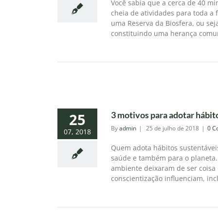
Você sabia que a cerca de 40 mi
cheia de atividades para toda a
uma Reserva da Biosfera, ou sej
constituindo uma herança comum
3 motivos para adotar hábito
25
By
admin
|
25 de julho de 2018
|
0 C
07, 2018
Quem adota hábitos sustentáveis 
saúde e também para o planeta.
ambiente deixaram de ser coisa
conscientização influenciam, inclu