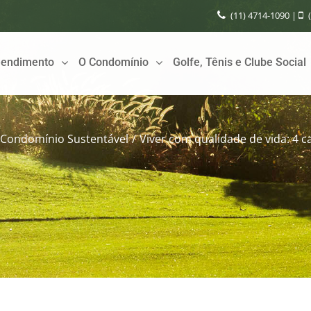
(11) 4714-1090
|
endimento
O Condomínio
Golfe, Tênis e Clube Social
Condomínio Sustentável
/
Viver com qualidade de vida: 4 