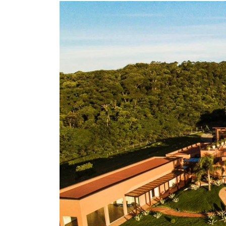
View
Larger
Image