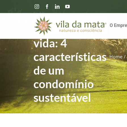
Instagram
Facebook
Linkedin
YouTube
Viver com
qualidade de
O Empre
vida: 4
características
Home
/
de um
condomínio
sustentável