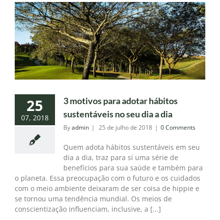
3 motivos para adotar hábitos
25
sustentáveis no seu dia a dia
07, 2018
By
admin
|
25 de julho de 2018
|
0 Comments
Quem adota hábitos sustentáveis em seu
dia a dia, traz para si uma série de
benefícios para sua saúde e também para
o planeta. Essa preocupação com o futuro e os cuidados
com o meio ambiente deixaram de ser coisa de hippie e
se tornou uma tendência mundial. Os meios de
conscientização influenciam, inclusive, a [...]