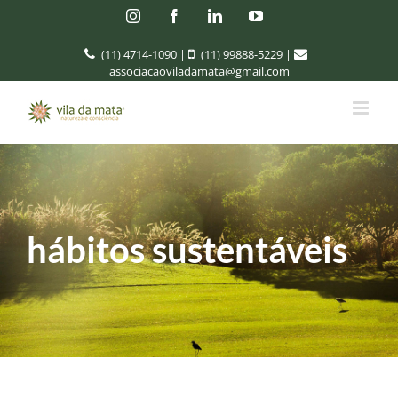
Instagram
Facebook
Linkedin
YouTube
(11) 4714-1090
|
(11) 99888-5229
|
associacaoviladamata@gmail.com
hábitos sustentáveis